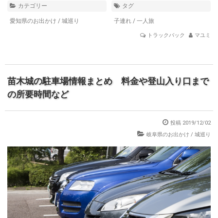
カテゴリー
タグ
愛知県のお出かけ
/
城巡り
子連れ
/
一人旅
トラックバック
マユミ
苗木城の駐車場情報まとめ 料金や登山入り口まで
の所要時間など
投稿 2019/12/02
岐阜県のお出かけ
/
城巡り