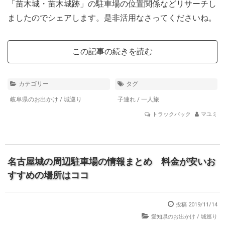
「苗木城・苗木城跡」の駐車場の位置関係などリサーチし
ましたのでシェアします。是非活用なさってくださいね。
この記事の続きを読む
カテゴリー
タグ
岐阜県のお出かけ
/
城巡り
子連れ
/
一人旅
トラックバック
マユミ
名古屋城の周辺駐車場の情報まとめ 料金が安いお
すすめの場所はココ
投稿 2019/11/14
愛知県のお出かけ
/
城巡り