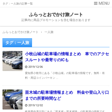
タグ：一人旅の記事一覧
ふらっとおでかけ旅ノート
記事内に商品プロモーションを含む場合があります
ふらっとおでかけ旅ノート
›
一人旅
タグ：一人旅
小牧山城の駐車場の情報まとめ 車でのアクセ
スルートや最寄りのICも
2019/12/06
愛知県小牧市にある「小牧山城」の駐車場の情報です。無料・有
料・周辺コインパーキン ...
苗木城の駐車場情報まとめ 料金や登山入り口
までの所要時間など
2019/12/02
岐阜県中津川市にある「苗木城・苗木城跡」の駐車場の情報です。