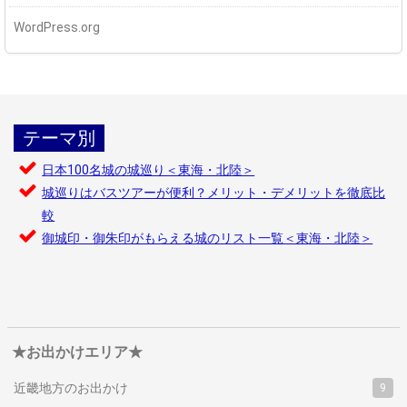
WordPress.org
テーマ別
日本100名城の城巡り＜東海・北陸＞
城巡りはバスツアーが便利？メリット・デメリットを徹底比
較
御城印・御朱印がもらえる城のリスト一覧＜東海・北陸＞
★お出かけエリア★
近畿地方のお出かけ
9