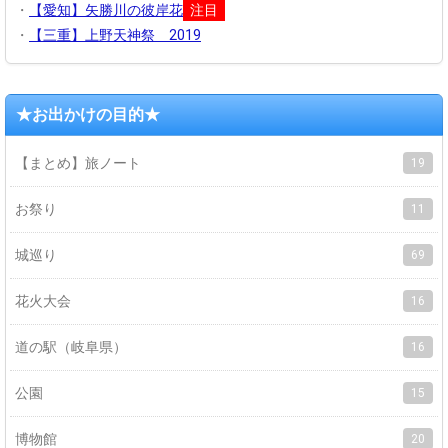
・
【愛知】矢勝川の彼岸花
注目
・
【三重】上野天神祭 2019
★お出かけの目的★
【まとめ】旅ノート
19
お祭り
11
城巡り
69
花火大会
16
道の駅（岐阜県）
16
公園
15
博物館
20