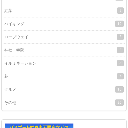
紅葉
9
ハイキング
10
ロープウェイ
8
神社・寺院
3
イルミネーション
5
花
4
グルメ
10
その他
20