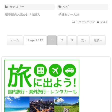
カテゴリー
タグ
岐阜県のお出かけ
/
城巡り
子連れ
/
一人旅
トラックバック
マユミ
ホーム
Page 1 / 12
1
2
3
次 ›
最後 »