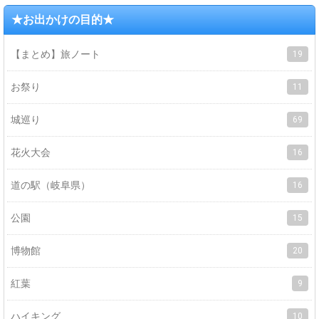
★お出かけの目的★
【まとめ】旅ノート
19
お祭り
11
城巡り
69
花火大会
16
道の駅（岐阜県）
16
公園
15
博物館
20
紅葉
9
ハイキング
10