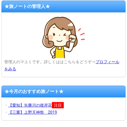
★旅ノートの管理人★
管理人のマユミです。詳しくははこちらをどうぞ⇒
プロフィール
をみる
★今月のおすすめ旅ノート★
・
【愛知】矢勝川の彼岸花
注目
・
【三重】上野天神祭 2019