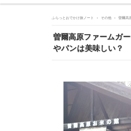
ふらっとおでかけ旅ノート
›
その他
›
曽爾高
曽爾高原ファームガ
やパンは美味しい？