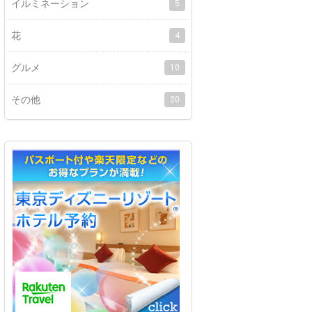
イルミネーション
5
花
4
グルメ
10
その他
20