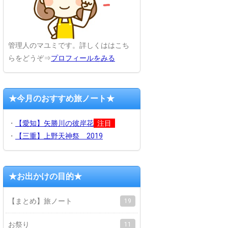
管理人のマユミです。詳しくははこち
らをどうぞ⇒
プロフィールをみる
★今月のおすすめ旅ノート★
・
【愛知】矢勝川の彼岸花
注目
・
【三重】上野天神祭 2019
★お出かけの目的★
【まとめ】旅ノート
19
お祭り
11