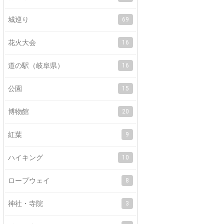
城巡り
69
花火大会
16
道の駅（岐阜県）
16
公園
15
博物館
20
紅葉
9
ハイキング
10
ロープウェイ
8
神社・寺院
3