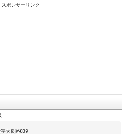
スポンサーリンク
報
大字太良路839