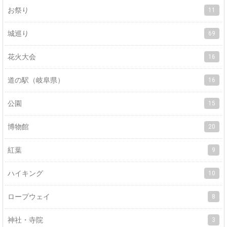
お祭り
11
城巡り
69
花火大会
16
道の駅（岐阜県）
16
公園
15
博物館
20
紅葉
9
ハイキング
10
ロープウェイ
8
神社・寺院
3