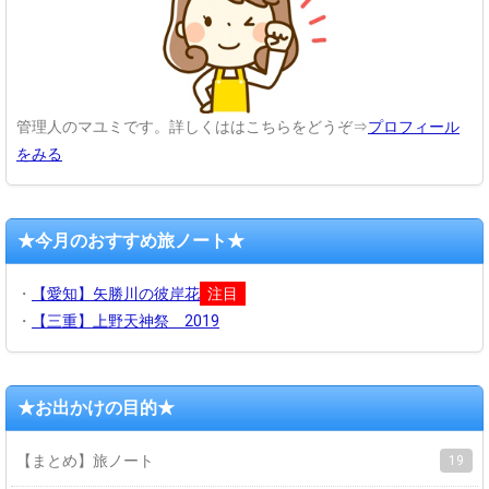
管理人のマユミです。詳しくははこちらをどうぞ⇒
プロフィール
をみる
★今月のおすすめ旅ノート★
・
【愛知】矢勝川の彼岸花
注目
・
【三重】上野天神祭 2019
★お出かけの目的★
【まとめ】旅ノート
19