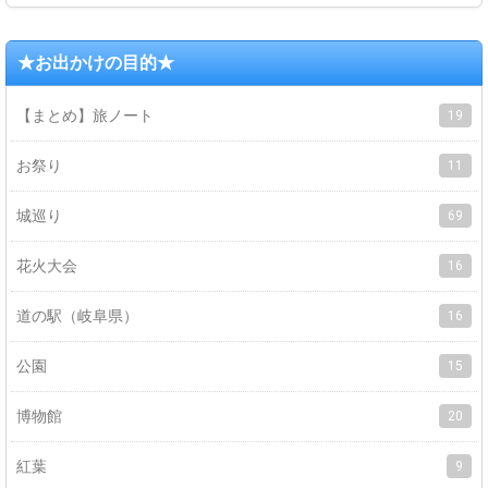
★お出かけの目的★
【まとめ】旅ノート
19
お祭り
11
城巡り
69
花火大会
16
道の駅（岐阜県）
16
公園
15
博物館
20
紅葉
9