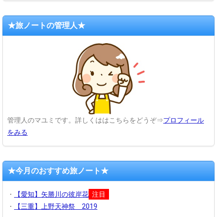
★旅ノートの管理人★
管理人のマユミです。詳しくははこちらをどうぞ⇒
プロフィール
をみる
★今月のおすすめ旅ノート★
・
【愛知】矢勝川の彼岸花
注目
・
【三重】上野天神祭 2019