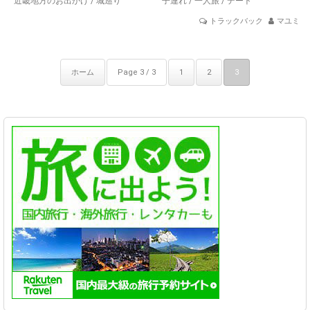
近畿地方のお出かけ
/
城巡り
子連れ
/
一人旅
/
デート
トラックバック
マユミ
ホーム
Page 3 / 3
1
2
3