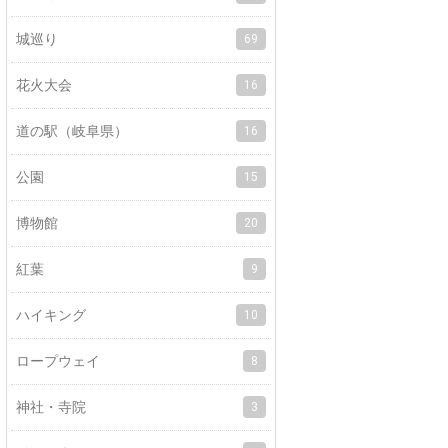
城巡り
69
花火大会
16
道の駅（岐阜県）
16
公園
15
博物館
20
紅葉
9
ハイキング
10
ロープウェイ
8
神社・寺院
3