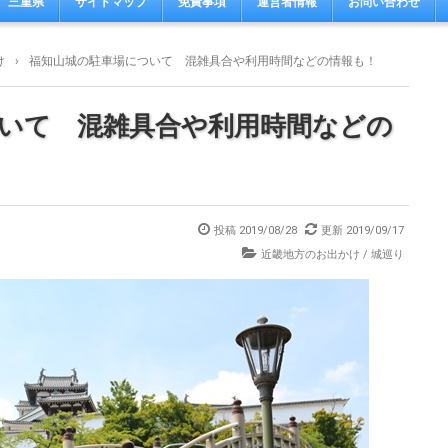
三重県
サイトマップ
免責事項
運営者情報
お問い合わせ
け
›
福知山城の駐車場について 混雑具合や利用時間などの情報も！
いて 混雑具合や利用時間などの
投稿
2019/08/28
更新
2019/09/17
近畿地方のお出かけ
/
城巡り