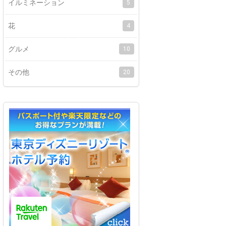
イルミネーション
5
花
4
グルメ
10
その他
20