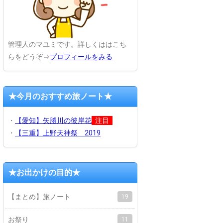
管理人のマユミです。詳しくははこち
らをどうぞ⇒
プロフィールをみる
★今月のおすすめ旅ノート★
・
【愛知】矢勝川の彼岸花
注目
・
【三重】上野天神祭 2019
★お出かけの目的★
【まとめ】旅ノート
19
お祭り
11