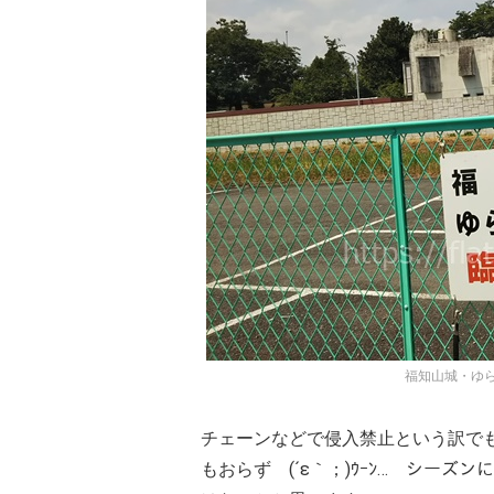
福知山城・ゆ
チェーンなどで侵入禁止という訳で
もおらず (´ε｀；)ｳｰﾝ… シー