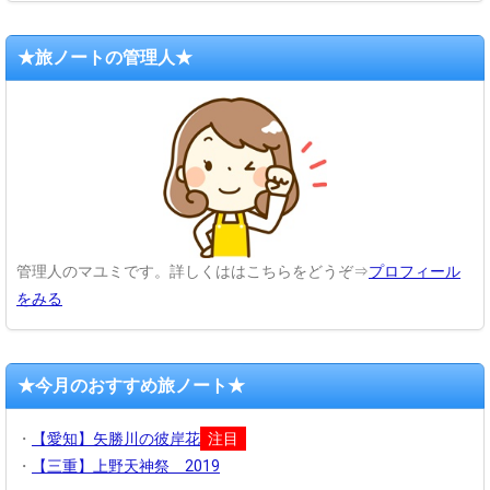
★旅ノートの管理人★
管理人のマユミです。詳しくははこちらをどうぞ⇒
プロフィール
をみる
★今月のおすすめ旅ノート★
・
【愛知】矢勝川の彼岸花
注目
・
【三重】上野天神祭 2019