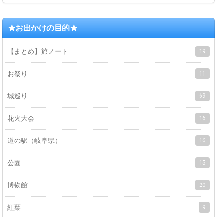
★お出かけの目的★
【まとめ】旅ノート
19
お祭り
11
城巡り
69
花火大会
16
道の駅（岐阜県）
16
公園
15
博物館
20
紅葉
9