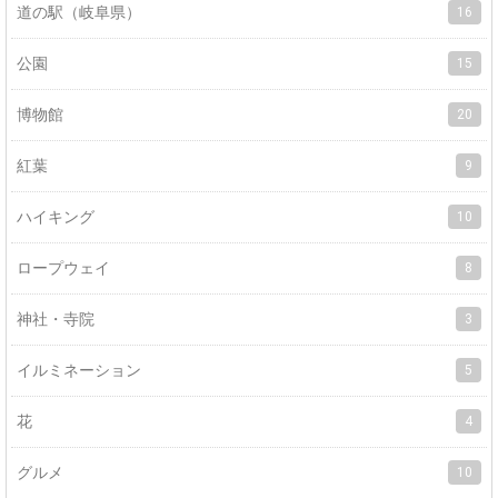
道の駅（岐阜県）
16
公園
15
博物館
20
紅葉
9
ハイキング
10
ロープウェイ
8
神社・寺院
3
イルミネーション
5
花
4
グルメ
10