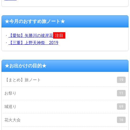
★今月のおすすめ旅ノート★
・
【愛知】矢勝川の彼岸花
注目
・
【三重】上野天神祭 2019
★お出かけの目的★
【まとめ】旅ノート
19
お祭り
11
城巡り
69
花火大会
16