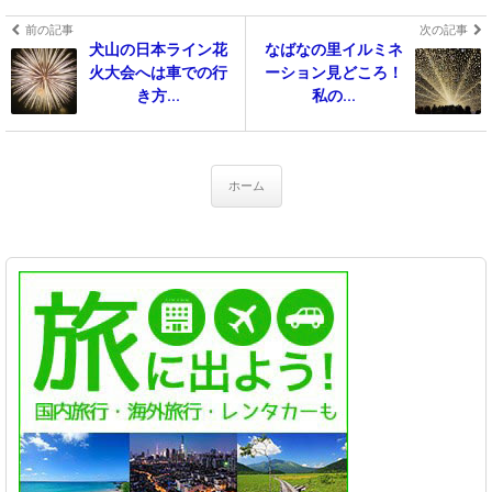
前の記事
次の記事
犬山の日本ライン花
なばなの里イルミネ
火大会へは車での行
ーション見どころ！
き方...
私の...
ホーム