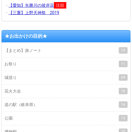
・
【愛知】矢勝川の彼岸花
注目
・
【三重】上野天神祭 2019
★お出かけの目的★
【まとめ】旅ノート
19
お祭り
11
城巡り
69
花火大会
16
道の駅（岐阜県）
16
公園
15
博物館
20