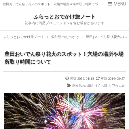
豊田おいでん祭り花火のスポット！穴場の場所や場所取り時間につ
いて
ふらっとおでかけ旅ノート
記事内に商品プロモーションを含む場合があります
ふらっとおでかけ旅ノート
›
愛知県のお出かけ
›
豊田おいでん祭り花火のス
豊田おいでん祭り花火のスポット！穴場の場所や場
所取り時間について
投稿
2019/04/18
更新
2019/08/27
愛知県のお出かけ
/
お祭り
,
花火大会