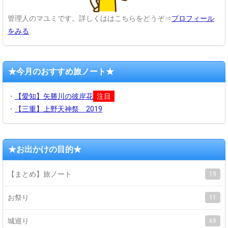
管理人のマユミです。詳しくははこちらをどうぞ⇒
プロフィール
をみる
★今月のおすすめ旅ノート★
・
【愛知】矢勝川の彼岸花
注目
・
【三重】上野天神祭 2019
★お出かけの目的★
【まとめ】旅ノート
19
お祭り
11
城巡り
69