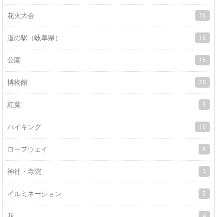
花火大会
16
道の駅（岐阜県）
16
公園
15
博物館
20
紅葉
9
ハイキング
10
ロープウェイ
8
神社・寺院
3
イルミネーション
5
花
4