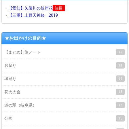
・
【愛知】矢勝川の彼岸花
注目
・
【三重】上野天神祭 2019
★お出かけの目的★
【まとめ】旅ノート
19
お祭り
11
城巡り
69
花火大会
16
道の駅（岐阜県）
16
公園
15