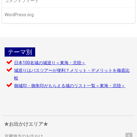
コメントフィード
WordPress.org
テーマ別
日本100名城の城巡り＜東海・北陸＞
城巡りはバスツアーが便利？メリット・デメリットを徹底比
較
御城印・御朱印がもらえる城のリスト一覧＜東海・北陸＞
★お出かけエリア★
近畿地方のお出かけ
9