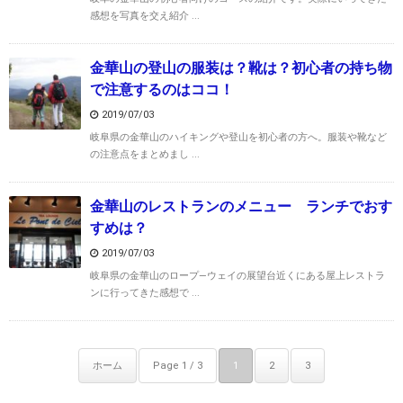
感想を写真を交え紹介 ...
金華山の登山の服装は？靴は？初心者の持ち物
で注意するのはココ！
2019/07/03
岐阜県の金華山のハイキングや登山を初心者の方へ。服装や靴など
の注意点をまとめまし ...
金華山のレストランのメニュー ランチでおす
すめは？
2019/07/03
岐阜県の金華山のロープ―ウェイの展望台近くにある屋上レストラ
ンに行ってきた感想で ...
ホーム
Page 1 / 3
1
2
3