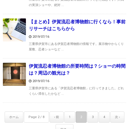
の実演ショーや、絶対 ...
【まとめ】伊賀流忍者博物館に行くなら！事前
リサーチはこちらから
2019/07/16
三重県伊賀市にある伊賀忍者博物館の情報です。展示物やからくり
屋敷、忍者ショーなど ...
伊賀流忍者博物館の所要時間は？ショーの時間
は？周辺の観光は？
2019/07/16
三重県伊賀市にある「伊賀流忍者博物館」に行ってきました。どれ
くらい滞在したかなど ...
ホーム
Page 2 / 8
‹ 前
1
2
3
4
次 ›