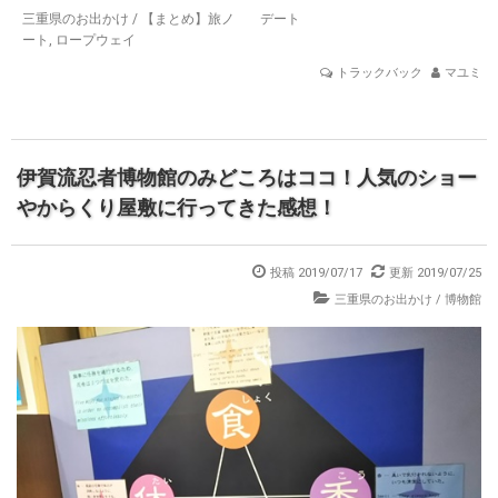
三重県のお出かけ
/
【まとめ】旅ノ
デート
ート
,
ロープウェイ
トラックバック
マユミ
伊賀流忍者博物館のみどころはココ！人気のショー
やからくり屋敷に行ってきた感想！
投稿 2019/07/17
更新 2019/07/25
三重県のお出かけ
/
博物館