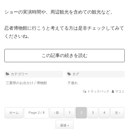
ショーの実演時間や、周辺観光を含めての観光など。
忍者博物館に行こうと考えてる方は是非チェックしてみて
くださいね。
この記事の続きを読む
カテゴリー
タグ
三重県のお出かけ
/
博物館
子連れ
トラックバック
マユミ
ホーム
Page 2 / 8
‹ 前
1
2
3
4
次 ›
最後 »