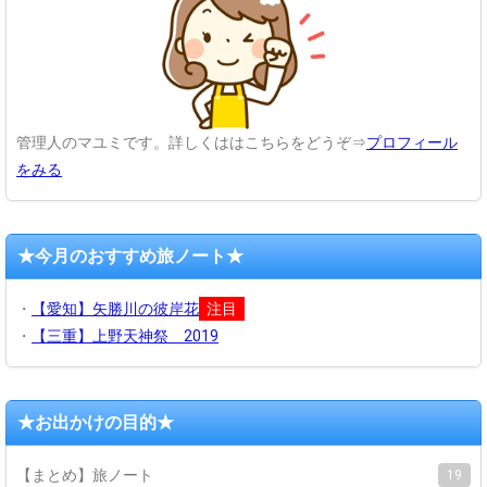
管理人のマユミです。詳しくははこちらをどうぞ⇒
プロフィール
をみる
★今月のおすすめ旅ノート★
・
【愛知】矢勝川の彼岸花
注目
・
【三重】上野天神祭 2019
★お出かけの目的★
【まとめ】旅ノート
19