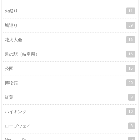
お祭り
11
城巡り
69
花火大会
16
道の駅（岐阜県）
16
公園
15
博物館
20
紅葉
9
ハイキング
10
ロープウェイ
8