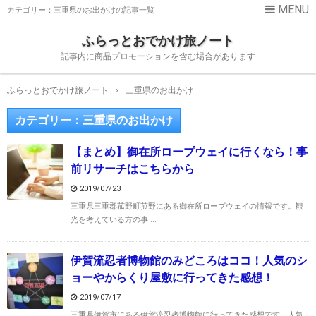
カテゴリー：三重県のお出かけの記事一覧
ふらっとおでかけ旅ノート
記事内に商品プロモーションを含む場合があります
ふらっとおでかけ旅ノート
›
三重県のお出かけ
カテゴリー：三重県のお出かけ
【まとめ】御在所ロープウェイに行くなら！事
前リサーチはこちらから
2019/07/23
三重県三重郡菰野町菰野にある御在所ロープウェイの情報です。観
光を考えている方の事 ...
伊賀流忍者博物館のみどころはココ！人気のシ
ョーやからくり屋敷に行ってきた感想！
2019/07/17
三重県伊賀市にある伊賀流忍者博物館に行ってきた感想です。人気