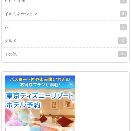
神社・寺院
3
イルミネーション
5
花
4
グルメ
10
その他
20