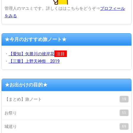
管理人のマユミです。詳しくははこちらをどうぞ⇒
プロフィール
をみる
★今月のおすすめ旅ノート★
・
【愛知】矢勝川の彼岸花
注目
・
【三重】上野天神祭 2019
★お出かけの目的★
【まとめ】旅ノート
19
お祭り
11
城巡り
69