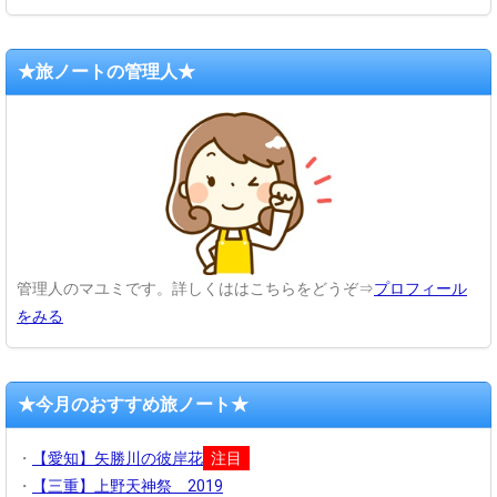
★旅ノートの管理人★
管理人のマユミです。詳しくははこちらをどうぞ⇒
プロフィール
をみる
★今月のおすすめ旅ノート★
・
【愛知】矢勝川の彼岸花
注目
・
【三重】上野天神祭 2019